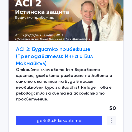
ACI 2: Будистко прибежище
(Преподаватели: Инна и Бил
Макмайкъл)
Открийте ключовете към върховното
щастие, дълбокото разбиране на живота и
самото състояние на Буда в нашия
необикновен курс за Buddhist Refuge. Това е
ръководство за света на абсолютното
просветление.
$0
добави.в количката