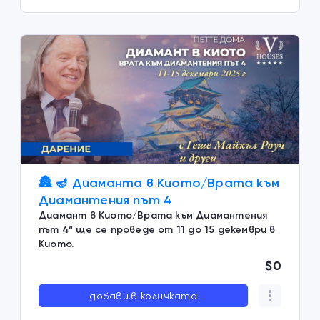
🏯 🪔 Диаманта в Киото/Врата към
Диамантения път 4
Диамант в Киото/Врата към Диамантения
път 4“ ще се проведе от 11 до 15 декември в
Киото.
$0
добави.в количката