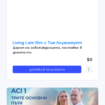
Living Lam Rim с Тим Лоуенхаупт
Дарът на освобождението, поставен в
дланта ти
$0
добави.в количката