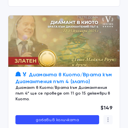
🏯 🏅 Диаманта в Киото/Врата към
Диамантения път 4 (злато)
Диамант в Киото/Врата към Диамантения
път 4“ ще се проведе от 11 до 15 декември в
Киото.
$149
добави.в количката