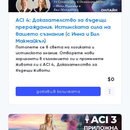
ACI 4: Доказателство за бъдещи
прераждания. Истинската сила на
вашето съзнание (с Инна и Бил
Макмайкъл)
Потопете се в света на логиката и
истинското знание. Отворете нови
хоризонти в съзнанието си и променете
живота си с ACI 4, Доказателство за
бъдещи животи.
$0
добави.в количката