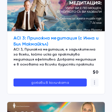
ACI 3: Приложна медитация (с Инна и
Бил Макмайкъл)
ACI 3, Приложна медитация, е задължителна
за всеки, който иска да практикува
медитация ефективно. Добрата медитация
е в основата на всички будистки практики
$0
добави.в количката