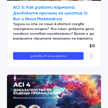
ACI 5: Как работи кармата.
Дълбоките причини за щастие (с
Бил и Инна Макмайкъл)
Чудили ли сте се защо животът следва
определени модели? Или защо добрите дела
понякога остават незабелязани? Време е да
разкриете скритите механизми на кармата.
$0
добави.в количката