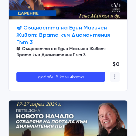
🪔 Същността на Един Магичен
Живот: Врата към Диамантения
Път 3
📖 Същността на Един Магичен Живот:
Врата към Диамантения Път 3
$0
добави.в количката