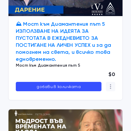
⛰️ Мост към Диамантения път 5
ИЗПОЛЗВАНЕ НА ИДЕЯТА ЗА
ПУСТОТАТА В ЕЖЕДНЕВИЕТО ЗА
ПОСТИГАНЕ НА ЛИЧЕН УСПЕХ и за да
помогнем на света, и всичко това
едновременно.
Мост към Диамантения път 5
$0
добави.в количката