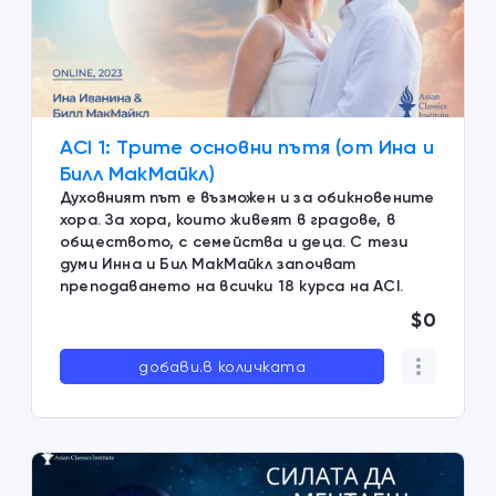
ACI 1: Трите основни пътя (от Ина и
Билл МакМайкл)
Духовният път е възможен и за обикновените
хора. За хора, които живеят в градове, в
обществото, с семейства и деца. С тези
думи Инна и Бил МакМайкл започват
преподаването на всички 18 курса на ACI.
$0
добави.в количката