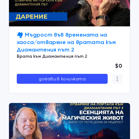
🏘️ Мъдрост във времената на
хаосa/отваряне на вратата към
Диамантения път 2
Врата към Диамантения път 2
$0
добави.в количката