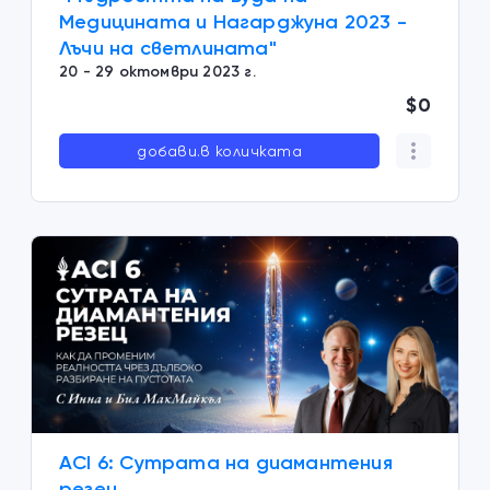
Медицината и Нагарджуна 2023 -
Лъчи на светлината"
20 - 29 октомври 2023 г.
$0
добави.в количката
ACI 6: Сутрата на диамантения
резец