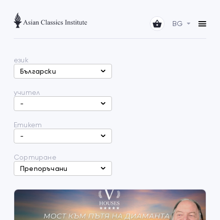
BG
език
Български
учител
-
Етикет
-
Сортиране
Препоръчани