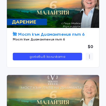
🌺 Мост към Диамантения път 6
Мост към Диамантения път 6
$0
добави.в количката