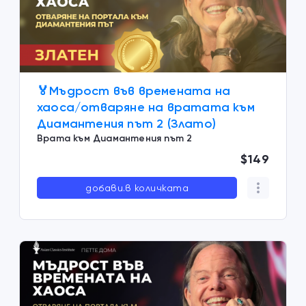
🏅Мъдрост във времената на
хаосa/отваряне на вратата към
Диамантения път 2 (Злато)
Врата към Диамантения път 2
$149
добави.в количката