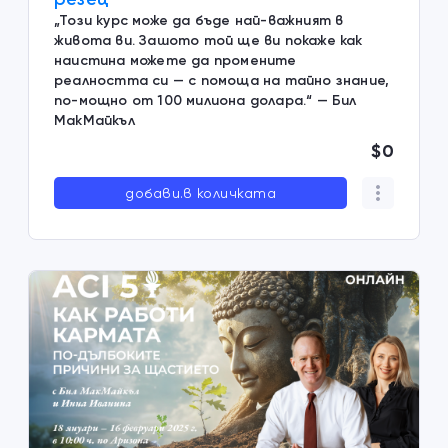
„Този курс може да бъде най-важният в
живота ви. Зашото той ще ви покаже как
наистина можете да промените
реалността си — с помоща на тайно знание,
по-мощно от 100 милиона долара.“ — Бил
МакМайкъл
$0
добави.в количката