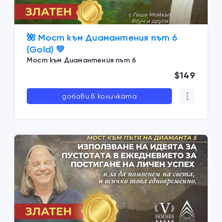
🌺 Мост към Диамантения път 6
(Gold) 💛
Мост към Диамантения път 6
$149
добави.в количката